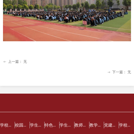
上一篇：
无
ꂃ
下一篇：
无
ꁹ
学校概况
校园动态
学生天地
特色教育
学生心育
教师风采
教学教研
党建之窗
学校荣誉