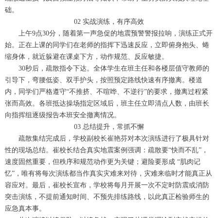
础。
02 实战演练，有序高效
上午9点30分，随着第一声急促的地震预警警报拉响，演练正式开
始。正在上课的同学们在老师的指挥下迅速反应，立即俯身抱头、蜷
缩身体，就近躲避在课桌下方，动作规范、反应敏捷。
30秒后，疏散指令下达。全体学生在班主任和各楼层值守教师的
引导下，弯腰低姿、双手护头，按照预定路线快速有序撤离。楼道
内，同学们严格遵守“不推挤、不喧哗、不逆行”的要求，撤离过程紧
张而高效。各班抵达操场指定区域后，班主任立即清点人数，由班长
向指挥组逐级报告本班安全撤离情况。
03 总结提升，常抓不懈
疏散集结完成后，学校副校长崔艳芬对本次演练进行了极具针对
性的现场总结。崔校长结合真实地震案例强调：疏散要“快而不乱”，
速度固然重要，但秩序和规范动作更为关键；避险要形成 “肌肉记
忆”，唯有将每次演练都当作真实灾难来对待，灾难来临时才能真正从
容应对。最后，崔校长宣布，学校将每月开展一次不定时防震或消防
突击演练，不提前通知时间、不预先排练路线，以此真正检验师生的
应急真本事。