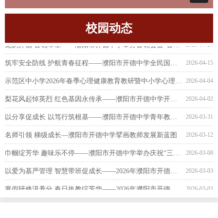
校园动态
守正育新 拾阶而上——示范区领导深入开德中学调研指导
以体育竞发辞旧岁 用活力昂扬迎假期
濮阳市开德中学关于2026年元旦假期安全致家长的一封信
钟华论：山一程，水一程，逐梦向前行——2026年新年献词
赋能深耕 逐光而行——2025国培“一对一”精准帮扶跟岗研修圆满落幕
筑牢校园安全防线 生命教育护航成长——濮阳市开德中学举行2026年防震减灾应急疏散演练
骏启新程承佳绩 奋楫扬帆展宏图——濮阳市开德中学召开2026年春季学期第一次全体教职工会议
劳动淬炼成长 实践创造幸福——濮阳市开德中学寒假劳动实践风采展
骏马奋蹄追晓日 少年挥笔写华章——濮阳市开德中学举行2026年首次升旗仪式暨爱国主义主题教育活动
党群同心迎元旦 师生共庆启新篇——濮阳市开德中学成功举办迎新年系列主题活动
青春“篮”不住 追“球”向未来——濮阳市开德中学第五届“校长杯”球类运动会圆满落幕
2026-05-12
2026-03-02
2026-02-28
2026-02-10
2026-02-05
2026-01-14
2026-01-10
2026-01-05
2025-12-31
2025-12-31
2025-12-31
龙韵开德 音诵华章——濮阳市开德中学举办音诵会暨“音诵开德”工作室揭牌仪式
2026-04-24
筑牢安全防线 护航青春征程——濮阳市开德中学全民国家安全教育日系列活动圆满举行
2026-04-15
示范区中小学2026年春季心理健康教育教研暨中小学心理健康教育第一期专题培训在濮阳市开德中学成功举办
2026-04-04
梨花风起悼英烈 红色基因永传承——濮阳市开德中学开展“追寻・2026・清明祭英烈”主题祭扫活动
2026-04-02
以分享促成长 以笃行筑根基——濮阳市开德中学青年教师成长系列活动一
2026-03-31
名师引领 梯级成长—濮阳市开德中学擘画教师发展新蓝图
2026-03-12
巾帼绽芳华 趣味乐不停——濮阳市开德中学举办庆祝“三八”国际妇女节活动
2026-03-08
以爱为基严管理 智慧带班促成长——2026年濮阳市开德中学寒假德育研修活动
2026-03-03
寒假研修汲养分 春日执教绽芳华——2026年濮阳市开德中学寒假教学研修活动
2026-03-03