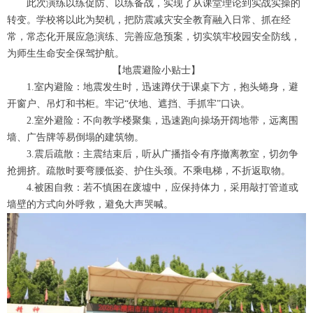
此次演练以练促防、以练备战，实现了从课堂理论到实战实操的
转变。学校将以此为契机，把防震减灾安全教育融入日常、抓在经
常，常态化开展应急演练、完善应急预案，切实筑牢校园安全防线，
为师生生命安全保驾护航。
【地震避险小贴士】
1.室内避险：地震发生时，迅速蹲伏于课桌下方，抱头蜷身，避
开窗户、吊灯和书柜。牢记“伏地、遮挡、手抓牢”口诀。
2.室外避险：不向教学楼聚集，迅速跑向操场开阔地带，远离围
墙、广告牌等易倒塌的建筑物。
3.震后疏散：主震结束后，听从广播指令有序撤离教室，切勿争
抢拥挤。疏散时要弯腰低姿、护住头颈。不乘电梯，不折返取物。
4.被困自救：若不慎困在废墟中，应保持体力，采用敲打管道或
墙壁的方式向外呼救，避免大声哭喊。