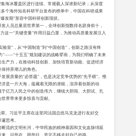
密集海冰覆盖区进行连续、常规载人深潜新纪录；从深度
”。在多个海外知名科研平台发布的榜单中，中国在科研成果
新爆发期”形容中国科研创新现状。
研发人员总量居世界第一，全球创新指数排名跻身前十，
产力这一“关键变量”作用日益凸显，为推动高质量发展注入
验室”，从“中国制造”到“中国创造”，创新之路没有终
力”——“十五五”规划建议的战略擘画，为我们明确了未来
质生产力，在推动科技创新、加快培育新动能、促进经济
终保持弄潮儿的角色。
发展质量的“必答题”，也是决定竞争优势的“先手棋”。惟
经济是一片大海，蕴藏着无限的潜能，澎湃着创新的动
藏于亿万人民之中的创造伟力，继续大胆闯、大胆试、扎
为世界带来更多惊喜与贡献。
掩翠。习近平主席在这里同法国总统马克龙进行友好交
深邃思考。
曾断流的文明长河，中华民族的精神基因和文化血脉绵延
所来、识所在、明所往，坚定不移走好自己的路。