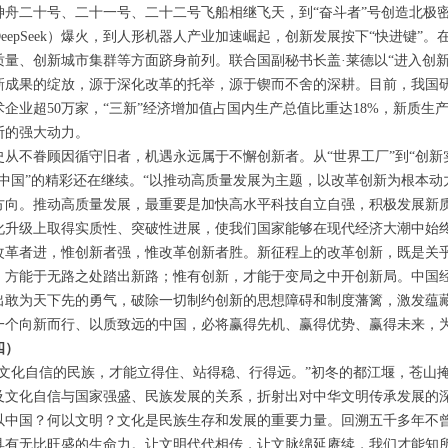
神舟二十号、二十一号、二十二号飞船相继飞天，到“奋斗者”号创造北极
DeepSeek）爆火，到人形机器人产业加速崛起，创新发展按下“快进键
质量、创新城市集群等方面跻身前列。联合国副秘书长盖·莱德以“进入创
新成果的绽放，源于深化改革的托举，源于锲而不舍的深耕。目前，我国
术企业超50万家，“三新”经济增加值占国内生产总值比重达18%，新质生
断的强大动力。
史从不眷顾因循守旧者，机遇永远属于不懈创新者。从“世界工厂”到“创新实
酷中国”的精彩还在继续。“以推动高质量发展为主题，以改革创新为根本动
方向。推动高质量发展，最重要是加快高水平科技自立自强，积极发展新
化升级上取得实质性、突破性进展，使我们国家能够在现代经济大潮中始
改革者进，惟创新者强，惟改革创新者胜。新征程上的改革创新，既是关乎
，方能于无路之处踏出新路；惟有创新，才能于变局之中开创新局。中国
出敢为天下先的勇气，破除一切制约创新的思想障碍和制度藩篱，激发蕴
一个向新而行、以质致远的中国，必将赢得先机、赢得优势、赢得未来，
四）
有文化自信的民族，才能立得住、站得稳、行得远。”初冬的都江堰，苍山
及文化自信与国家强盛、民族发展的关系，折射出对中华文明传承发展的
以中国？何以文明？文化是民族生存和发展的重要力量。回溯五千多年不
具有无比旺盛的生命力。让文明代代相传，让文脉绵延赓续，我们才能知