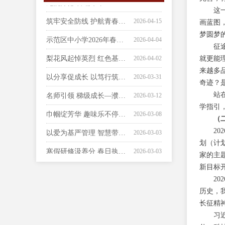
这
筑牢安全防线 护航青春征程——濮阳市开德中学全民国家安全教育日系列活动圆满举行
2026-04-15
画蓝图
示范区中小学2026年春季心理健康教育教研暨中小学心理健康教育第一期专题培训在濮阳市开德中学成功举办
2026-04-04
梦圆梦
征
梨花风起悼英烈 红色基因永传承——濮阳市开德中学开展“追寻・2026・清明祭英烈”主题祭扫活动
2026-04-02
就更能
以分享促成长 以笃行筑根基——濮阳市开德中学青年教师成长系列活动一
2026-03-31
来越多
奇迹？
名师引领 梯级成长—濮阳市开德中学擘画教师发展新蓝图
2026-03-12
站
巾帼绽芳华 趣味乐不停——濮阳市开德中学举办庆祝“三八”国际妇女节活动
2026-03-08
学指引
（
以爱为基严管理 智慧带班促成长——2026年濮阳市开德中学寒假德育研修活动
2026-03-03
2
寒假研修汲养分 春日执教绽芳华——2026年濮阳市开德中学寒假教学研修活动
2026-03-03
划（计
家的主
骏启新程承佳绩 奋楫扬帆展宏图——濮阳市开德中学召开2026年春季学期第一次全体教职工会议
2026-03-02
新目标
2
历史，
长征精
习