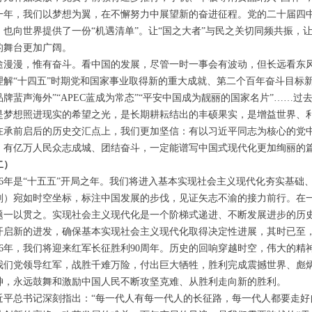
一年，我们以梦想为翼，在不懈努力中展望新的奋进征程。党的二十届四中
，也向世界提供了一份“机遇清单”。让“国之大者”与民之关切同频共振
的舞台更加广阔。
途漫漫，惟有奋斗。看中国的发展，尽管一时一事会有波动，但长远看东
理解“十四五”时期党和国家事业取得新的重大成就、第二个百年奋斗目标新
品牌蜚声海外”“APEC蓝成为常态”“平安中国成为靓丽的国家名片”……
是梦想照进现实的希望之光，是长期耕耘结出的丰硕果实，是增益世界、利
在承前启后的历史交汇点上，我们更加坚信：有以习近平同志为核心的党
，有亿万人民众志成城、团结奋斗，一定能谱写中国式现代化更加绚丽的
二）
026年是“十五五”开局之年。我们将进入基本实现社会主义现代化夯实基础、
划）宛如时空坐标，标注中国发展的步伐，见证矢志不渝的接力前行。在
题一以贯之。实现社会主义现代化是一个阶梯式递进、不断发展进步的历史
开启新的进发，确保基本实现社会主义现代化取得决定性进展，其时已至
026年，我们将迎来红军长征胜利90周年。历史的回响穿越时空，伟大的精
我们党领导红军，战胜千难万险，付出巨大牺牲，胜利完成震撼世界、彪
神，永远鼓舞和激励中国人民不断攻坚克难、从胜利走向新的胜利。
近平总书记深刻指出：“每一代人有每一代人的长征路，每一代人都要走好