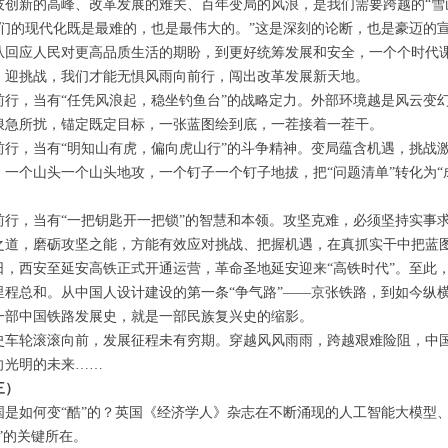
技创新的高峰、改革发展的难关、百年变局的风浪，是我们需要跨越的“雪山”
我们的现代化既是最难的，也是最伟大的。”这是深刻的论断，也是豪迈的
从回应人民对更高品质生活的期盼，到更好统筹发展和安全，一个个时代
、迎挑战，我们才能无惧风雨向前行，闯出改革发展新天地。
前行，当有“任凭风浪起，稳坐钓鱼台”的战略定力。外部环境越是风云变
浪急所扰，锚定既定目标，一张蓝图绘到底，一茬接着一茬干。
前行，当有“明知山有虎，偏向虎山行”的斗争精神。变局蕴含机遇，挑战
，一个山头一个山头地攻，一个钉子一个钉子地拔，把“问题清单”转化为
前行，当有“一把钥匙开一把锁”的智慧和本领。攻坚克难，必须坚持实事
之道，磨砺攻坚之能，方能有效应对挑战、把握机遇，在真抓实干中把蓝
日，西安至延安高铁正式开通运营，革命圣地延安迎来“高铁时代”。至此
里程总和。从中国人设计建设的第一条“争气路”——京张铁路，到如今纵
一部中国铁路发展史，就是一部民族复兴史的缩影。
史车轮滚滚向前，发展征程未有穷期。穿越风风雨雨，跨越艰难险阻，中
向光明的未来……
三）
国是如何变“酷”的？英国《经济学人》杂志在不断涌现的人工智能大模型
”的关键所在。