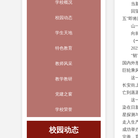
学校概况
当
回
校园动态
五”即
山
学生天地
向
（
2
特色教育
“
国内外
教师风采
巨轮乘
这
教学教研
长安街
亡到蒸
党建之窗
这
染在日
学校荣誉
星探测
走入生
校园动态
成功举
青春“篮”不住 追“球”向未来——濮阳市开德中学第五届“校长杯”球类运动会圆满落幕
钟华论：山一程，水一程，逐梦向前行——2026年新年献词
筑牢校园安全防线 生命教育护航成长——濮阳市开德中学举行2026年防震减灾应急疏散演练
龙韵开德 音诵华章——濮阳市开德中学举办音诵会暨“音诵开德”工作室揭牌仪式
劳动淬炼成长 实践创造幸福——濮阳市开德中学寒假劳动实践风采展
守正育新 拾阶而上——示范区领导深入开德中学调研指导
以体育竞发辞旧岁 用活力昂扬迎假期
骏马奋蹄追晓日 少年挥笔写华章——濮阳市开德中学举行2026年首次升旗仪式暨爱国主义主题教育活动
党群同心迎元旦 师生共庆启新篇——濮阳市开德中学成功举办迎新年系列主题活动
濮阳市开德中学关于2026年元旦假期安全致家长的一封信
赋能深耕 逐光而行——2025国培“一对一”精准帮扶跟岗研修圆满落幕
2026-05-12
2026-04-24
2026-02-28
2026-02-10
2026-02-05
2026-01-14
2026-01-10
2026-01-05
2025-12-31
2025-12-31
2025-12-31
完善，