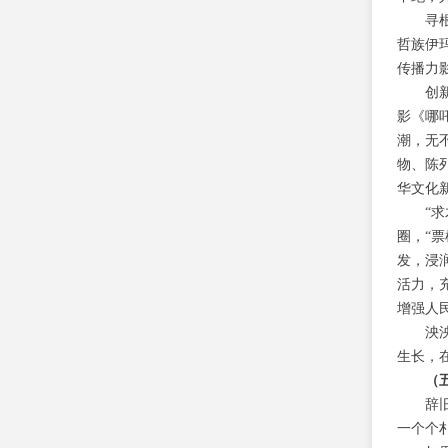
寻
哲族伊
传播力
创
影《哪
潮，无
物、陈
华文化
“
圈，“
发，浸
活力，
增强人
泱
生长，
（
辞
一个个