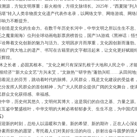
根溯源，方知文明厚重；薪火相传，方得文脉绵长。2025年，“西夏陵”列
玛堪”转入人类非物质文化遗产代表作名录，以网络文学、网络游戏、网络影
影响力不断提升。
新创造是文化的生命力。在数千年历史长河中，中华文明之所以生生不息
吒之魔童闹海》位列全球动画电影票房榜首位，国产3A游戏《黑神话：悟
不诠释着文化创新的魅力与活力。文明因岁月而厚重，文化因创新而蓬勃
列在广阔大地上的遗产、书写在古籍里的文字都活起来，让文化更好赋能
新辉煌。
求木之长者，必固其根本。”文化之树只有深深扎根于大地和人民之中，才能枝
票根经济”“新大众文艺”方兴未艾，“文旅热”“研学热”蓬勃兴旺……从田
润着泥土的芬芳，跳动着时代的脉搏。人民群众，既是文化建设的受益者
充分发挥人民群众的首创精神，为广大人民群众提供广阔的文化舞台，使
民群众文化获得感、幸福感。
泱中华，历史何其悠久，文明何其博大，这是我们的自信之基、力量之源
在互鉴中繁盛枝叶，中华文明的大树必将郁郁参天、生生不息，为中国式
五）
旧迎新的时刻，总给人以温暖和力量。新的希望、新的期许，正在人心深处生长
朴素而炽热的愿望，寄托着人们对美好生活的向往，折射出奋斗圆梦的强