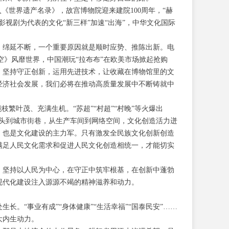
入《世界遗产名录》，故宫博物院迎来建院100周年，“赫
视剧为代表的文化“新三样”加速“出海”，中华文化国际
、绵延不断，一个重要原因就是顺时应势、推陈出新。电
空》风靡世界，中国潮玩“拉布布”在欧美市场掀起抢购
。坚持守正创新，运用先进技术，让收藏在博物馆里的文
经济社会发展，我们必将在推动高质量发展中不断铸就中
繁叶茂、充满生机。“苏超”“村超”“村晚”等火爆出
间地头到城市街巷，从生产车间到网络空间，文化创造活力迸
，也是文化建设的主力军。只有激发全民族文化创新创造
满足人民文化需求和促进人民文化创造相统一，才能切实
。坚持以人民为中心，在守正中筑牢根基，在创新中蓬勃
现代化建设注入源源不竭的精神滋养和动力。
。“事业有成”“身体健康”“生活幸福”“国泰民安”……
大内生动力。