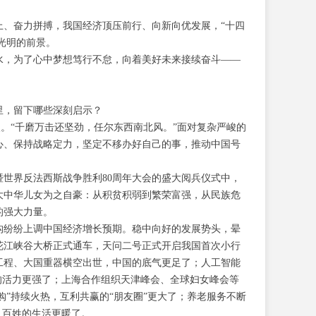
上、奋力拼搏，我国经济顶压前行、向新向优发展，“十四
光明的前景。
水，为了心中梦想笃行不怠，向着美好未来接续奋斗——
里，留下哪些深刻启示？
写照。“千磨万击还坚劲，任尔东西南北风。”面对复杂严峻的
心、保持战略定力，坚定不移办好自己的事，推动中国号
世界反法西斯战争胜利80周年大会的盛大阅兵仪式中，
大中华儿女为之自豪：从积贫积弱到繁荣富强，从民族危
的强大力量。
构纷纷上调中国经济增长预期。稳中向好的发展势头，晕
花江峡谷大桥正式通车，天问二号正式开启我国首次小行
工程、大国重器横空出世，中国的底气更足了；人工智能
的活力更强了；上海合作组织天津峰会、全球妇女峰会等
购”持续火热，互利共赢的“朋友圈”更大了；养老服务不断
，百姓的生活更暖了。