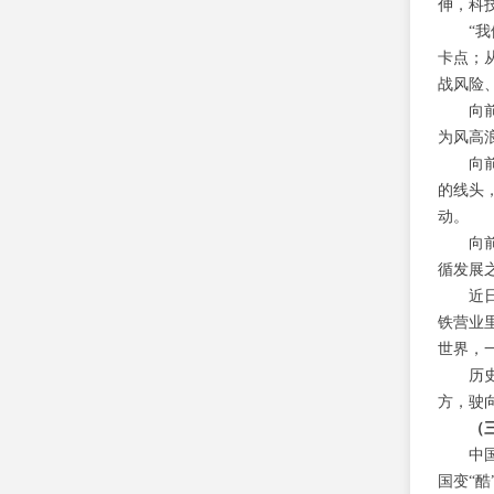
伸，科
“
卡点；
战风险
向
为风高
向
的线头
动。
向
循发展
近
铁营业
世界，
历
方，驶
（
中
国变“酷