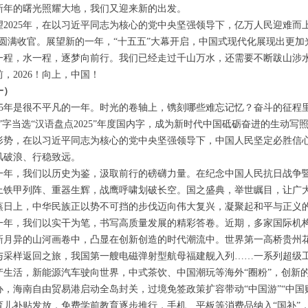
新年的曙光照耀大地，我们又迎来新的出发。
望2025年，在以习近平同志为核心的党中央坚强领导下，亿万人民迎难而
将圆满收官。展望新的一年，“十五五”大幕开启，中国式现代化展现出更加
一程，水一程，逐梦向前行。我们已经走过千山万水，还需要不断跋山涉
前，2026！向上，中国！
一）
025年是很不平凡的一年。时光的卷轴上，镌刻哪些难忘记忆？奋斗的征程
韧”字当选“汉语盘点2025”年度国内字，成为新时代中国砥砺奋进的生动
形势，在以习近平同志为核心的党中央坚强领导下，中国人民坚定必胜信
风破浪、行稳致远。
一年，我们以历史为鉴，汲取前行的磅礴力量。在纪念中国人民抗日战争暨
上铁甲列阵、重器生辉，战鹰呼啸划破长空。国之盛典，举世瞩目，让广
蒸日上，中华民族正以势不可挡的步伐迈向伟大复兴，凝聚起和平与正义
一年，我们以实干为笔，书写高质量发展的精彩答卷。近期，多家国际机
新月异的山河画卷中，凸显在创新创造的时代潮流中。世界第一高桥贵州
与采样返回之旅，我国第一艘电磁弹射型航母福建舰入列……一系列超级
产生活，新能源汽车驶向世界，中式茶饮、中国潮玩等海外“圈粉”，创新
办，海南自由贸易港启动全岛封关，过境免签政策扩容带动“中国游”“中国
育儿补贴发放，免费学前教育逐步推行，手机、平板等消费品纳入“国补”