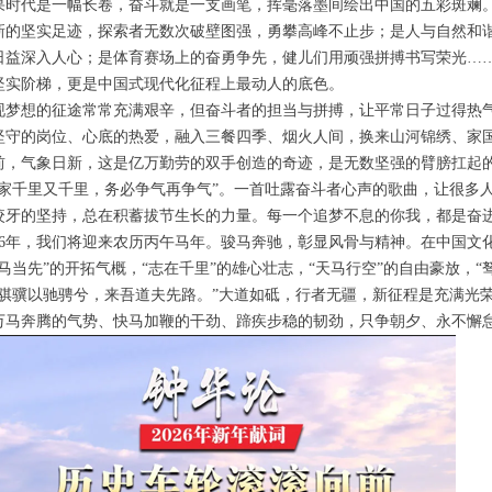
果时代是一幅长卷，奋斗就是一支画笔，挥毫落墨间绘出中国的五彩斑斓
新的坚实足迹，探索者无数次破壁图强，勇攀高峰不止步；是人与自然和
日益深入人心；是体育赛场上的奋勇争先，健儿们用顽强拼搏书写荣光…
坚实阶梯，更是中国式现代化征程上最动人的底色。
现梦想的征途常常充满艰辛，但奋斗者的担当与拼搏，让平常日子过得热
坚守的岗位、心底的热爱，融入三餐四季、烟火人间，换来山河锦绣、家
前，气象日新，这是亿万勤劳的双手创造的奇迹，是无数坚强的臂膀扛起
辞家千里又千里，务必争气再争气”。一首吐露奋斗者心声的歌曲，让很多
咬牙的坚持，总在积蓄拔节生长的力量。每一个追梦不息的你我，都是奋
026年，我们将迎来农历丙午马年。骏马奔驰，彰显风骨与精神。在中国
马当先”的开拓气概，“志在千里”的雄心壮志，“天马行空”的自由豪放，“
乘骐骥以驰骋兮，来吾道夫先路。”大道如砥，行者无疆，新征程是充满光
万马奔腾的气势、快马加鞭的干劲、蹄疾步稳的韧劲，只争朝夕、永不懈