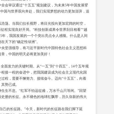
全会审议通过“十五五”规划建议，为未来5年中国发展擘
，让中国与世界双向奔赴，我们实现梦想的动力更加澎湃，追
风浩荡。当我们拉长视野，将目光投向更加宏阔的时空，
征程实现良好开局。“科技创新成果令世界刮目相看”“越
过去5年，我国发展的一个个突出亮点令人感慨。什么是人间
在天下的“确定性绿洲”。
中央坚强领导，有习近平新时代中国特色社会主义思想科
篇章，中国的明天必将更加美好！
全面发力的关键时期。从“一五”到“十四五”，14个五年规
一程接一程的奋进中，把我国建设成为社会主义现代化国
过程，需要不懈努力、接续奋斗。迈向“十五五”，向着
，其势已成。
神生生不息。“红军不怕远征难，万水千山只等闲。”回望
炳史册的长征。永不褪色的地球红飘带，历久弥新的伟大
自己的长征路。”今天，新时代的长征路在我们脚下延