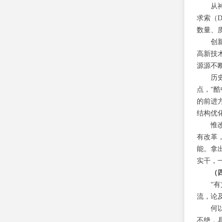
从
求索（
数量、
创
高新技
源源不
历
点，“
的前进
结构优
惟
有改革
能。拿
实干，
（
“
流，论
何
不绝，