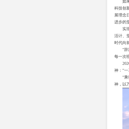
如
科技创
展理念
进步的
实
活计、
时代向
“
每一次
2
神：“一
“
神，以