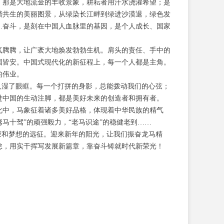
。那是大地流金的丰收景象，耕耘者用汗水浇灌希望；是
谐共生的美丽图景，从绿染长江畔到绿进沙漠退，绿色发
…奋斗，是刻在中国人血脉里的基因，是个人成长、国家
气腾腾，让广袤大地焕发勃勃生机。肩头的责任、手中的
国皆安。中国式现代化的新征程上，每一个人都是主角。
的伟业。
人湿了眼眶。每一个打拼的身影，总能拨动我们的心弦；
进中国的生动注脚，都是美好未来的创造者和拥有者。
文化中，马象征着诸多美好品格，体现着中华民族的精气
驽马十驾”的顽强毅力，“老马识途”的稳健老到……
荣和梦想的远征。迎来新年的阳光，让我们振奋龙马精
怠，用实干挥写发展新篇章，靠奋斗铸就时代新荣光！