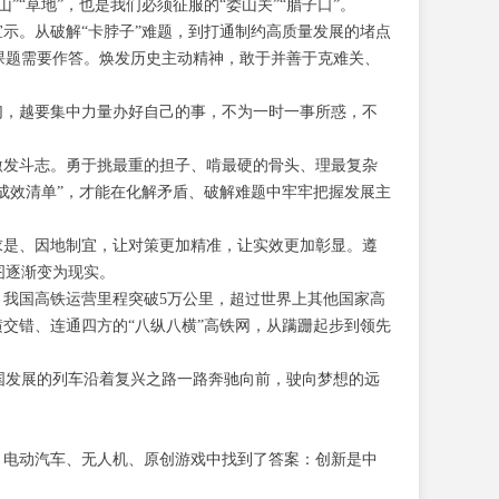
“草地”，也是我们必须征服的“娄山关”“腊子口”。
宣示。从破解“卡脖子”难题，到打通制约高质量发展的堵点
课题需要作答。焕发历史主动精神，敢于并善于克难关、
幻，越要集中力量办好自己的事，不为一时一事所惑，不
激发斗志。勇于挑最重的担子、啃最硬的骨头、理最复杂
“成效清单”，才能在化解矛盾、破解难题中牢牢把握发展主
求是、因地制宜，让对策更加精准，让实效更加彰显。遵
图逐渐变为现实。
，我国高铁运营里程突破5万公里，超过世界上其他国家高
横交错、连通四方的“八纵八横”高铁网，从蹒跚起步到领先
国发展的列车沿着复兴之路一路奔驰向前，驶向梦想的远
、电动汽车、无人机、原创游戏中找到了答案：创新是中